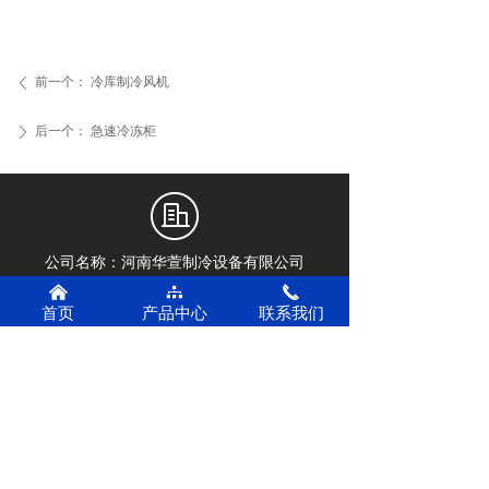
前一个：
冷库制冷风机
ꄴ
后一个：
急速冷冻柜
ꄲ
公司名称：
河南华萱制冷设备有限公司
낀
뀒
끅
首页
产品中心
联系我们
13838354706张经理
手机：
13460215578张经理